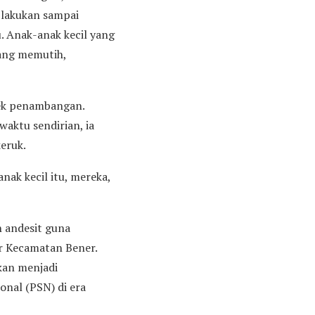
a lakukan sampai
. Anak-anak kecil yang
ang memutih,
yek penambangan.
aktu sendirian, ia
eruk.
nak kecil itu, mereka,
n andesit guna
r Kecamatan Bener.
kan menjadi
onal (PSN) di era