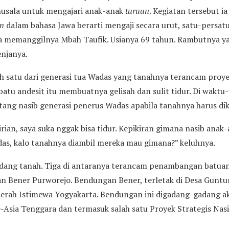
musala untuk mengajari anak-anak
turuan
. Kegiatan tersebut i
n
dalam bahasa Jawa berarti mengaji secara urut, satu-persatu
a memanggilnya Mbah Taufik. Usianya 69 tahun. Rambutnya y
enjanya.
h satu dari generasi tua Wadas yang tanahnya terancam pro
u andesit itu membuatnya gelisah dan sulit tidur. Di waktu-w
tang nasib generasi penerus Wadas apabila tanahnya harus dik
ian, saya suka nggak bisa tidur. Kepikiran gimana nasib anak-a
adas, kalo tanahnya diambil mereka mau gimana?” keluhnya.
bidang tanah. Tiga di antaranya terancam penambangan batua
Bener Purworejo. Bendungan Bener, terletak di Desa Guntu
Daerah Istimewa Yogyakarta. Bendungan ini digadang-gadang a
Asia Tenggara dan termasuk salah satu Proyek Strategis Nasi