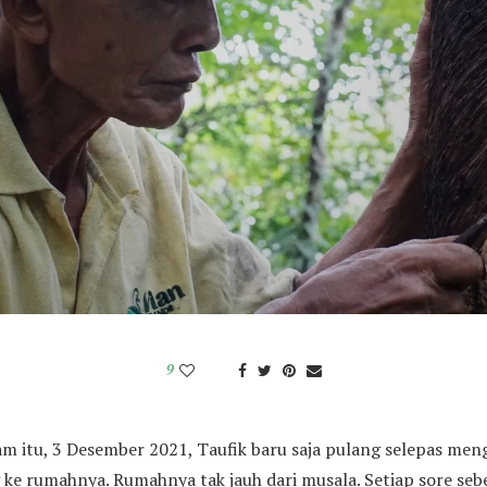
9
m itu, 3 Desember 2021, Taufik baru saja pulang selepas men
 ke rumahnya. Rumahnya tak jauh dari musala. Setiap sore seb