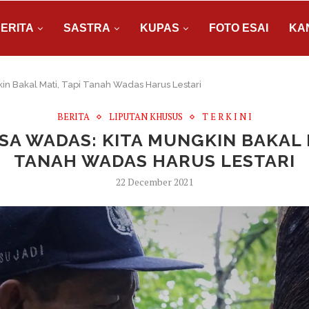
ERITA
SASTRA
KUPAS
FOTO ESAI
KA
in Bakal Mati, Tapi Tanah Wadas Harus Lestari
BERITA
LIPUTAN KHUSUS
T E R K I N I
SA WADAS: KITA MUNGKIN BAKAL M
TANAH WADAS HARUS LESTARI
22 December 2021