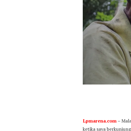
Lpmarena.com
–
Mala
ketika saya berkunjung