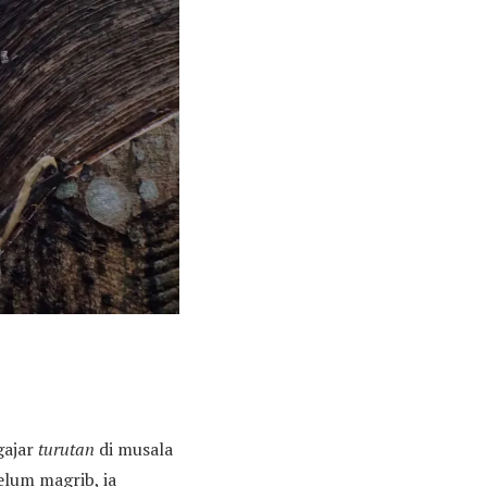
gajar
turutan
di musala
elum magrib, ia