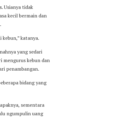
. Usianya tidak
asa kecil bermain dan
.
i kebun,” katanya.
anahnya yang sedari
ari mengurus kebun dan
dari penambangan.
beberapa bidang yang
bapaknya, sementara
 Dulu ngumpulin uang