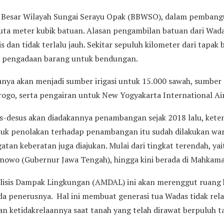
i Besar Wilayah Sungai Serayu Opak (BBWSO), dalam pemban
uta meter kubik batuan. Alasan pengambilan batuan dari Wada
s dan tidak terlalu jauh. Sekitar sepuluh kilometer dari tapak
 pengadaan barang untuk bendungan.
nya akan menjadi sumber irigasi untuk 15.000 sawah, sumber a
go, serta pengairan untuk New Yogyakarta International Ai
-desus akan diadakannya penambangan sejak 2018 lalu, kete
tuk penolakan terhadap penambangan itu sudah dilakukan war
atan keberatan juga diajukan. Mulai dari tingkat terendah, yai
owo (Gubernur Jawa Tengah), hingga kini berada di Mahkama
lisis Dampak Lingkungan (AMDAL) ini akan merenggut ruang 
a penerusnya. Hal ini membuat generasi tua Wadas tidak rela
 ketidakrelaannya saat tanah yang telah dirawat berpuluh ta