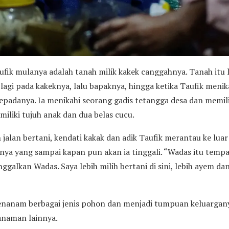
ufik mulanya adalah tanah milik kakek canggahnya. Tanah itu 
lagi pada kakeknya, lalu bapaknya, hingga ketika Taufik meni
kepadanya. Ia menikahi seorang gadis tetangga desa dan memil
miliki tujuh anak dan dua belas cucu.
 jalan bertani, kendati kakak dan adik Taufik merantau ke lua
nya yang sampai kapan pun akan ia tinggali. “Wadas itu tempat 
galkan Wadas. Saya lebih milih bertani di sini, lebih ayem d
menanam berbagai jenis pohon dan menjadi tumpuan keluargany
tanaman lainnya.