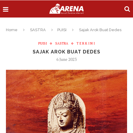
Home
SASTRA
PUISI
Sajak Arok Buat Dedes
PUISI
SASTRA
T E R K I N I
SAJAK AROK BUAT DEDES
6 June 2023