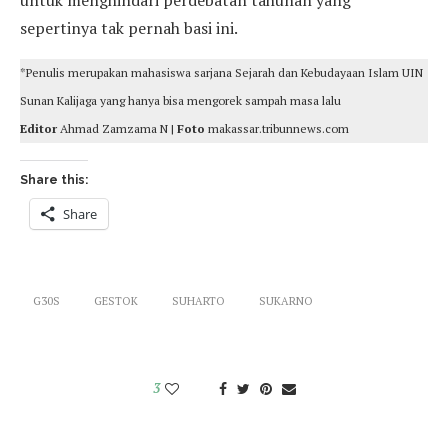
untuk menghindari perdebatan tahunan yang
sepertinya tak pernah basi ini.
*Penulis merupakan mahasiswa sarjana Sejarah dan Kebudayaan Islam UIN
Sunan Kalijaga yang hanya bisa mengorek sampah masa lalu
Editor
Ahmad Zamzama N |
Foto
makassar.tribunnews.com
Share this:
Share
G30S
GESTOK
SUHARTO
SUKARNO
3