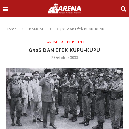
Home
KANCAH
G30S dan Efek Kupu-Kupu
KANCAH
T E R K I N I
G30S DAN EFEK KUPU-KUPU
8 October 2023