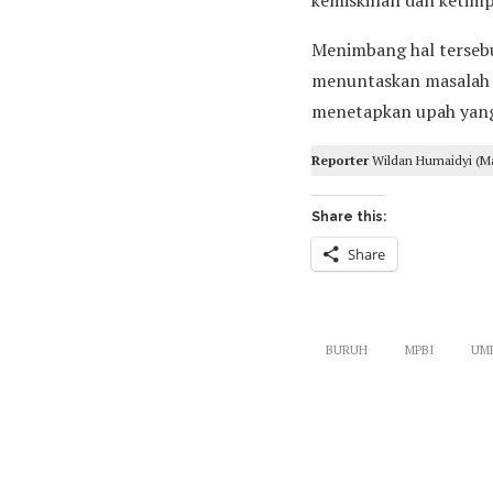
Menimbang hal tersebu
menuntaskan masalah k
menetapkan upah yang 
Reporter
Wildan Humaidyi (M
Share this:
Share
BURUH
MPBI
UMP