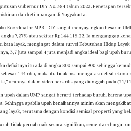
eputusan Gubernur DIY No. 384 tahun 2023. Penetapan tersebut
iskinan dan ketimpangan di Yogyakarta.
elaku Koordinator MPBI DIY sangat menyayangkan besaran UM
 angka 7,27% atau sekitar Rp144.115,22. Ia menganggap ken
ari kata layak, mengingat dalam survei Kebutuhan Hidup Laya
ya, 3,7 juta sampai 4 juta menjadi angka ideal bagi upah bur
ka defisitnya itu ada di angka 800 sampai 900 sehingga kemud
sebesar 144 ribu, maka itu tidak bisa mengatasi defisit ekono
ta,” ucapnya dalam video pers rilis yang diunggah pada (21/11
n upah dalam UMP sangat berarti terhadap buruh, karena up
. Sehingga apabila upah kenaikannya minim akan mengakibat
ng layak, terutama dengan kondisi semisal properti yang be
ruh tidak pernah naik secara signifikan, sementara harga rum