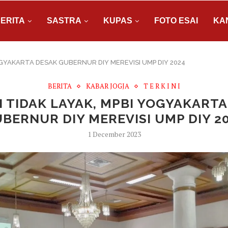
ERITA
SASTRA
KUPAS
FOTO ESAI
KA
YOGYAKARTA DESAK GUBERNUR DIY MEREVISI UMP DIY 2024
BERITA
KABAR JOGJA
T E R K I N I
I TIDAK LAYAK, MPBI YOGYAKART
BERNUR DIY MEREVISI UMP DIY 2
1 December 2023