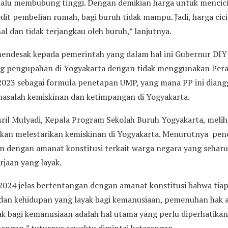
elalu membubung tinggi. Dengan demikian harga untuk mencici
it pembelian rumah, bagi buruh tidak mampu. Jadi, harga cici
hal dan tidak terjangkau oleh buruh,” lanjutnya.
 mendesak kepada pemerintah yang dalam hal ini Gubernur D
ng pengupahan di Yogyakarta dengan tidak menggunakan Per
023 sebagai formula penetapan UMP, yang mana PP ini diangg
asalah kemiskinan dan ketimpangan di Yogyakarta.
usril Mulyadi, Kepala Program Sekolah Buruh Yogyakarta, mel
kan melestarikan kemiskinan di Yogyakarta. Menurutnya pen
n dengan amanat konstitusi terkait warga negara yang seha
jaan yang layak.
24 jelas bertentangan dengan amanat konstitusi bahwa tiap
 dan kehidupan yang layak bagi kemanusiaan, pemenuhan hak a
k bagi kemanusiaan adalah hal utama yang perlu diperhatika
angan,” tuturnya sewaktu dimintai keterangan.