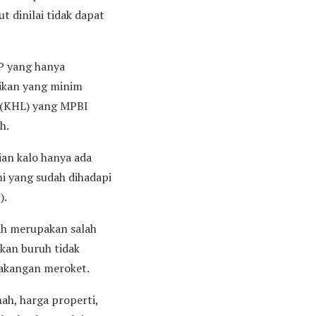
 dinilai tidak dapat
P yang hanya
aikan yang minim
k (KHL) yang MPBI
uh.
ian kalo hanya ada
mi yang sudah dihadapi
).
ah merupakan salah
kan buruh tidak
lakangan meroket.
ah, harga properti,