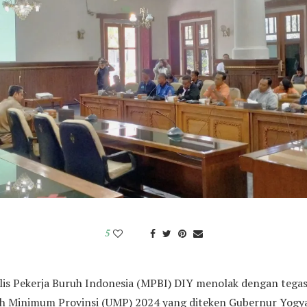
5
is Pekerja Buruh Indonesia (MPBI) DIY menolak dengan tegas
h Minimum Provinsi (UMP) 2024 yang diteken Gubernur Yogya