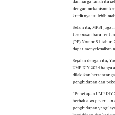
dan harga tanah itu s
dengan mekanisme kred
kreditnya itu lebih ma
Selain itu, MPBI juga
terobosan baru tenta
(PP) Nomor 51 tahun 2
dapat menyelesaikan m
Sejalan dengan itu, Y
UMP DIY 2024 hanya a
dilakukan bertentanga
penghidupan dan peker
“Penetapan UMP DIY 20
berhak atas pekerjaan
penghidupan yang laya
kemiskinan dan ketimp