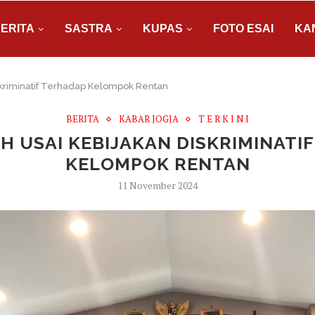
ERITA
SASTRA
KUPAS
FOTO ESAI
KA
skriminatif Terhadap Kelompok Rentan
BERITA
KABAR JOGJA
T E R K I N I
H USAI KEBIJAKAN DISKRIMINATI
KELOMPOK RENTAN
11 November 2024