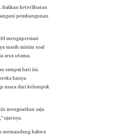
. Bahkan keterlibatan
tangani pembangunan
GM mengapresiasi
nya masih minim soal
ia arus utama.
 sampai hari ini.
ereka hanya
p suara dari kelompok
kin menguatkan saja
” ujarnya.
lalu memandang bahwa