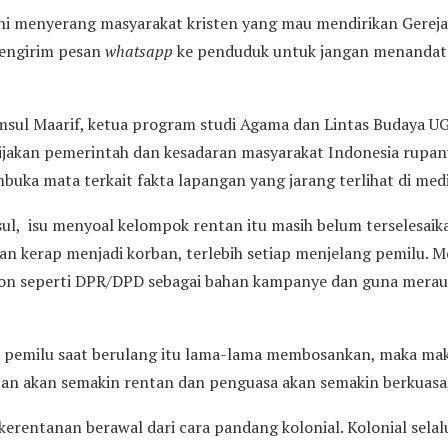
 ini menyerang masyarakat kristen yang mau mendirikan Gereja
engirim pesan
whatsapp
ke penduduk untuk jangan menanda
msul Maarif, ketua program studi Agama dan Lintas Budaya U
ebijakan pemerintah dan kesadaran masyarakat Indonesia rupa
mbuka mata terkait fakta lapangan yang jarang terlihat di med
ul, isu menyoal kelompok rentan itu masih belum terselesaikan
n kerap menjadi korban, terlebih setiap menjelang pemilu. M
lon seperti DPR/DPD sebagai bahan kampanye dan guna merau
i pemilu saat berulang itu lama-lama membosankan, maka ma
ntan akan semakin rentan dan penguasa akan semakin berkuasa,
kerentanan berawal dari cara pandang kolonial. Kolonial se