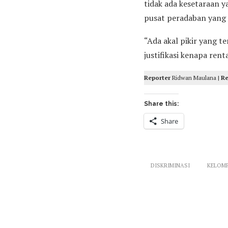
tidak ada kesetaraan 
pusat peradaban yang p
“Ada akal pikir yang t
justifikasi kenapa ren
Reporter
Ridwan Maulana |
R
Share this:
Share
DISKRIMINASI
KELOM