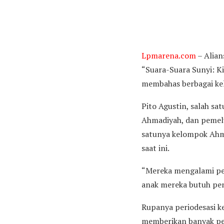
Lpmarena.com
– Alian
“Suara-Suara Sunyi: Ki
membahas berbagai kel
Pito Agustin, salah s
Ahmadiyah, dan pemelu
satunya kelompok Ahm
saat ini.
“Mereka mengalami pen
anak mereka butuh pendi
Rupanya periodesasi ke
memberikan banyak pe