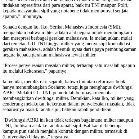
tindakan represifitas dari para aparat, baik itu TNI maupun Polri,
kepada masyarakat sipil yang notabene tidak mempunyai senjata
apapun,” imbuhnya.
Senada dengan itu, Iko, Serikat Mahasiswa Indonesia (SMI),
mengatakan bahwa militer adalah alat negara untuk membungkam
dan merepresi berbagai gerakan mahasiswa. Ia melanjutkan, mulai
dari rentetan UU TNI hingga militer yang menyusupi konsolidasi
gerakan mahasiswa, adalah bentuk nyata dari upaya pembungkaman
negara kepada gerakan mahasiswa lewat militer.
“Proses penyelesaian masalah militer, terhadap satu masalah apapun
itu melalui kekerasan,” paparnya.
Ia menilai, menilik dari sejarah, bahwa tuntutan reformasi tidak
hanya menumbangkan Soeharto, tetapi juga menghapus dwifungsi
ABRI. Melalui UU TNI, pemerintah berupaya mencoba
membangkitkan dwifungsi militer. Demikian, kata Iko, militer yang
cenderung melakukan kekerasan dalam penyelesaian masalah, tidak
seharusnya masuk ranah sipil, bahkan ranah pendidikan.
“Dwifungsi ABRI ini kan tidak terlepas bagaimana militer maupun
TNI, itu bisa masuk ke ranah-ranah sipil. Bahkan di beberapa
kampus pun sudah menjalin kontrak dengan militer, termasuk di
(Universitas) Udayana,” tegasnya.