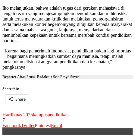
Iko melanjutkan, bahwa adalah tugas dari gerakan mahasiswa di
tengah rezim yang mengesampingkan pendidikan dan militeristik,
untuk terus menyuarakan kritik dan melakukan pengorganisiran
serta melakukan konter hegemoniyang ditujukan kepada masyarakat
dan sesama mahasiswa guna, lanjutnya, menyadarkan dan
menimbulkan kepekaan untuk bersama merubah kondisi pendidikan
hari ini.
“Karena bagi pemerintah Indonesia, pendidikan bukan lagi prioritas
—bagaimana meningkatkan sumber daya manusia, tetapi malah
melakukan efisiensi anggaran pendidikan dan kesehatan,”
pungkasnya.
Reporter
Affan Patria |
Redaktur
Selo Rasyd Suyudi
Share this:
Share
Hardiknas 2025
kampus
pendidikan
7
Facebook
Twitter
Pinterest
Email