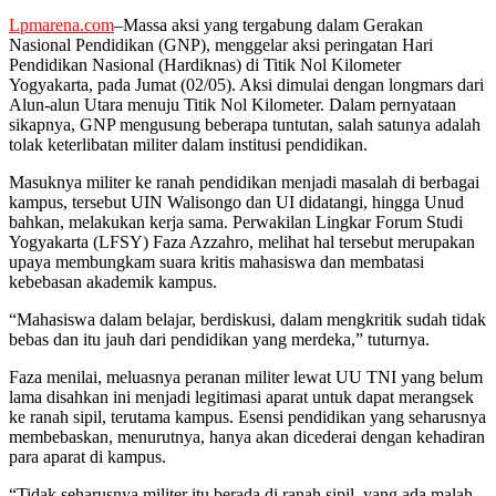
Lpmarena.com
–Massa aksi yang tergabung dalam Gerakan
Nasional Pendidikan (GNP), menggelar aksi peringatan Hari
Pendidikan Nasional (Hardiknas) di Titik Nol Kilometer
Yogyakarta, pada Jumat (02/05). Aksi dimulai dengan longmars dari
Alun-alun Utara menuju Titik Nol Kilometer. Dalam pernyataan
sikapnya, GNP mengusung beberapa tuntutan, salah satunya adalah
tolak keterlibatan militer dalam institusi pendidikan.
Masuknya militer ke ranah pendidikan menjadi masalah di berbagai
kampus, tersebut UIN Walisongo dan UI didatangi, hingga Unud
bahkan, melakukan kerja sama. Perwakilan Lingkar Forum Studi
Yogyakarta (LFSY) Faza Azzahro, melihat hal tersebut merupakan
upaya membungkam suara kritis mahasiswa dan membatasi
kebebasan akademik kampus.
“Mahasiswa dalam belajar, berdiskusi, dalam mengkritik sudah tidak
bebas dan itu jauh dari pendidikan yang merdeka,” tuturnya.
Faza menilai, meluasnya peranan militer lewat UU TNI yang belum
lama disahkan ini menjadi legitimasi aparat untuk dapat merangsek
ke ranah sipil, terutama kampus. Esensi pendidikan yang seharusnya
membebaskan, menurutnya, hanya akan dicederai dengan kehadiran
para aparat di kampus.
“Tidak seharusnya militer itu berada di ranah sipil, yang ada malah