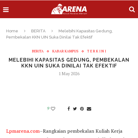
Home
BERITA
Melebihi Kapasitas Gedung,
Pembekalan KKN UIN Suka Dinilai Tak Efektif
BERITA
KABAR KAMPUS
T E R K I N I
MELEBIHI KAPASITAS GEDUNG, PEMBEKALAN
KKN UIN SUKA DINILAI TAK EFEKTIF
1 May 2026
9
Lpmarena.com
–Rangkaian pembekalan Kuliah Kerja