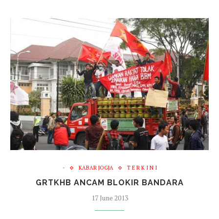
-
KABAR JOGJA
T E R K I N I
GRTKHB ANCAM BLOKIR BANDARA
17 June 2013