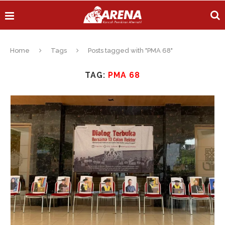
Home
Tags
Posts tagged with "PMA 68"
TAG:
PMA 68