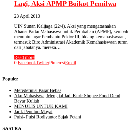
Lagi, Aksi APMP Boikot Pemilwa
23 April 2013
UIN Sunan Kalijaga (22/4). Aksi yang mengatasnakan
Aliansi Partai Mahasiswa untuk Perubahan (APMP), kembali
menuntut agar Pembantu Pektor III, bidang kemahasiswaan,
termasuk Biro Administrasi Akademik Kemahasiswaan turun
dari jabatanya. mereka…
Read more
0
Facebook
Twitter
Pinterest
Email
Populer
Meredefinisi Pasar Bebas
Aku Mahasiswa, Menjajal Jadi Kurir Shopee Food Demi
Bayar Kuliah
MENULIS UNTUK KAMI
Jarik Penutup Mayat
Puisi- Puisi Rodiyanto: Sajak Petani
SASTRA