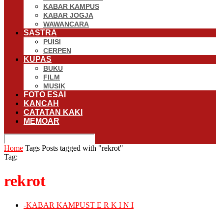
KABAR KAMPUS
KABAR JOGJA
WAWANCARA
SASTRA
PUISI
CERPEN
KUPAS
BUKU
FILM
MUSIK
FOTO ESAI
KANCAH
CATATAN KAKI
MEMOAR
Home
Tags
Posts tagged with "rekrot"
Tag:
rekrot
-
KABAR KAMPUS
T E R K I N I