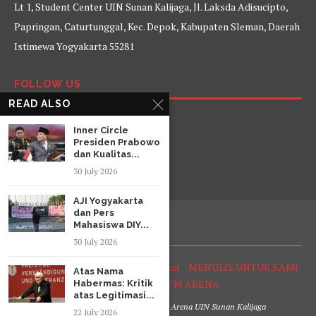
Lt 1, Student Center UIN Sunan Kalijaga, Jl. Laksda Adisucipto,
Papringan, Caturtunggal, Kec. Depok, Kabupaten Sleman, Daerah
Istimewa Yogyakarta 55281
FOLLOW US
READ ALSO
Facebook
Twitter
Instagram
YouTube
Inner Circle
Presiden Prabowo
dan Kualitas...
30 July 2026
AJI Yogyakarta
dan Pers
Mahasiswa DIY...
30 July 2026
Tentang Arena
Struktur Organisasi
MENULIS UNTUK KAMI
Atas Nama
SOP Reporter LPM ARENA
Habermas: Kritik
atas Legitimasi...
@2020 Lembaga Pers Mahasiswa Arena UIN Sunan Kalijaga
22 July 2026