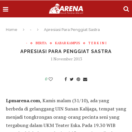
Home
-
Apresiasi Para Penggiat Sastra
-
BERITA
KABAR KAMPUS
T E R K I N I
APRESIASI PARA PENGGIAT SASTRA
1 November 2013
0
Lpmarena.com
, Kamis malam (31/10), ada yang
berbeda di gelanggang UIN Sunan Kalijaga, tempat yang
menjadi tongkrongan orang-orang pecinta seni yang
tergabung dalam UKM Teater Eska. Pada 19.30 WIB