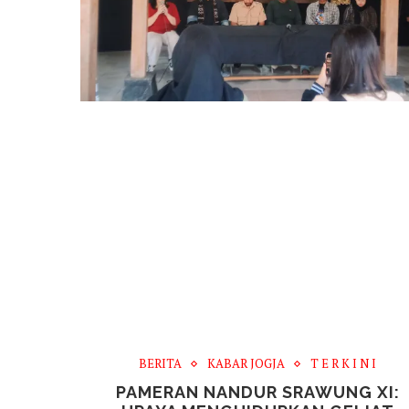
BERITA
KABAR JOGJA
T E R K I N I
PAMERAN NANDUR SRAWUNG XI: