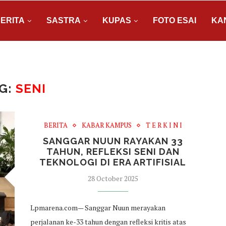
ERITA
SASTRA
KUPAS
FOTO ESAI
KA
G:
SENI
BERITA
KABAR KAMPUS
T E R K I N I
SANGGAR NUUN RAYAKAN 33
TAHUN, REFLEKSI SENI DAN
TEKNOLOGI DI ERA ARTIFISIAL
28 October 2025
Lpmarena.com— Sanggar Nuun merayakan
perjalanan ke-33 tahun dengan refleksi kritis atas