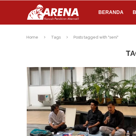
BERANDA
B
Home
Tags
Posts tagged with "seni"
TA