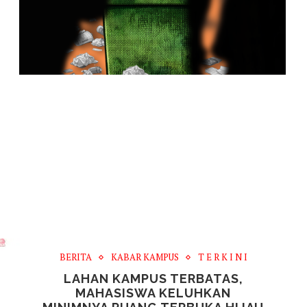
BERITA
KABAR KAMPUS
T E R K I N I
LAHAN KAMPUS TERBATAS,
MAHASISWA KELUHKAN