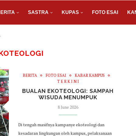
ERITA
SASTRA
KUPAS
FOTO ESAI
KA
"
KOTEOLOGI
BERITA
FOTO ESAI
KABAR KAMPUS
T E R K I N I
BUALAN EKOTEOLOGI: SAMPAH
WISUDA MENUMPUK
8 June 2026
Di tengah masifnya kampanye ekoteologi dan
kesadaran lingkungan oleh kampus, pelaksanaan