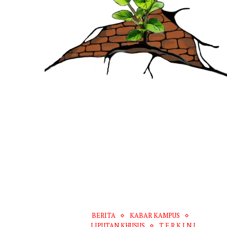
BERITA
KABAR KAMPUS
LIPUTAN KHUSUS
T E R K I N I