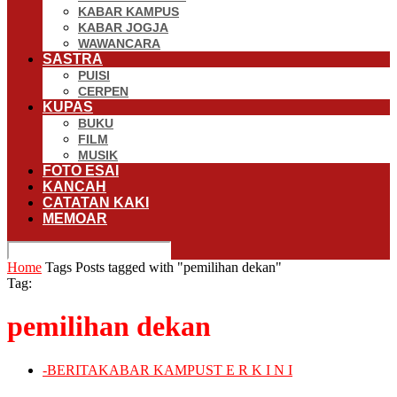
KABAR KAMPUS
KABAR JOGJA
WAWANCARA
SASTRA
PUISI
CERPEN
KUPAS
BUKU
FILM
MUSIK
FOTO ESAI
KANCAH
CATATAN KAKI
MEMOAR
Home
Tags
Posts tagged with "pemilihan dekan"
Tag:
pemilihan dekan
-
BERITA
KABAR KAMPUS
T E R K I N I