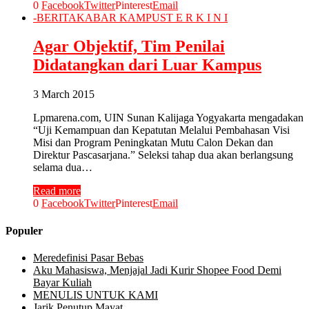
0
Facebook
Twitter
Pinterest
Email
-
BERITA
KABAR KAMPUS
T E R K I N I
Agar Objektif, Tim Penilai
Didatangkan dari Luar Kampus
3 March 2015
Lpmarena.com, UIN Sunan Kalijaga Yogyakarta mengadakan
“Uji Kemampuan dan Kepatutan Melalui Pembahasan Visi
Misi dan Program Peningkatan Mutu Calon Dekan dan
Direktur Pascasarjana.” Seleksi tahap dua akan berlangsung
selama dua…
Read more
0
Facebook
Twitter
Pinterest
Email
Populer
Meredefinisi Pasar Bebas
Aku Mahasiswa, Menjajal Jadi Kurir Shopee Food Demi
Bayar Kuliah
MENULIS UNTUK KAMI
Jarik Penutup Mayat