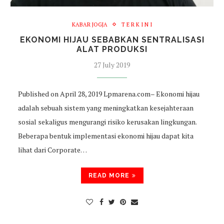
KABAR JOGJA
T E R K I N I
EKONOMI HIJAU SEBABKAN SENTRALISASI
ALAT PRODUKSI
27 July 2019
Published on April 28, 2019 Lpmarena.com– Ekonomi hijau
adalah sebuah sistem yang meningkatkan kesejahteraan
sosial sekaligus mengurangi risiko kerusakan lingkungan.
Beberapa bentuk implementasi ekonomi hijau dapat kita
lihat dari C​orporate…
READ MORE