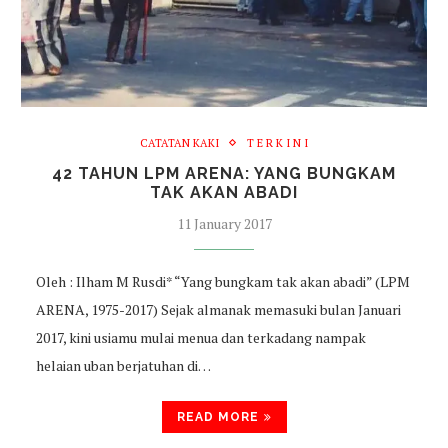
CATATAN KAKI
T E R K I N I
42 TAHUN LPM ARENA: YANG BUNGKAM
TAK AKAN ABADI
11 January 2017
Oleh : Ilham M Rusdi* “Yang bungkam tak akan abadi” (LPM
ARENA, 1975-2017) Sejak almanak memasuki bulan Januari
2017, kini usiamu mulai menua dan terkadang nampak
helaian uban berjatuhan di…
READ MORE