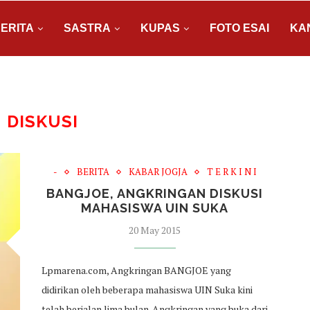
ERITA
SASTRA
KUPAS
FOTO ESAI
KA
:
DISKUSI
-
BERITA
KABAR JOGJA
T E R K I N I
BANGJOE, ANGKRINGAN DISKUSI
MAHASISWA UIN SUKA
20 May 2015
Lpmarena.com, Angkringan BANGJOE yang
didirikan oleh beberapa mahasiswa UIN Suka kini
telah berjalan lima bulan. Angkringan yang buka dari