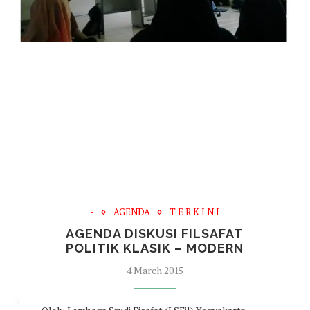
-
AGENDA
T E R K I N I
AGENDA DISKUSI FILSAFAT
POLITIK KLASIK – MODERN
4 March 2015