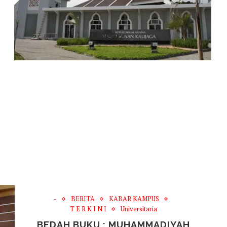
-
BERITA
KABAR KAMPUS
T E R K I N I
Universitaria
BEDAH BUKU : MUHAMMADIYAH