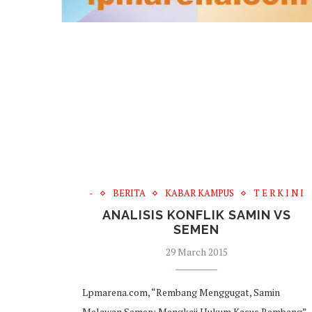
-
BERITA
KABAR KAMPUS
T E R K I N I
ANALISIS KONFLIK SAMIN VS
SEMEN
29 March 2015
Lpmarena.com, “Rembang Menggugat, Samin
Melawan Semen: Mengkaji Hukum Kasus Rembang”