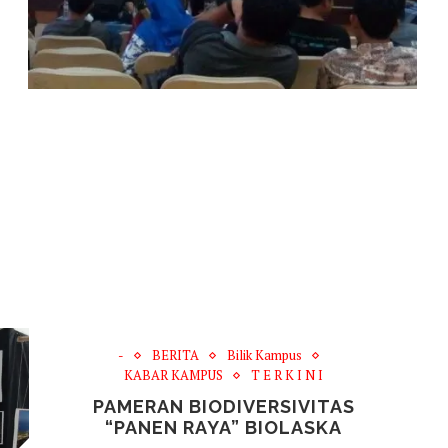
-
BERITA
Bilik Kampus
KABAR KAMPUS
T E R K I N I
PAMERAN BIODIVERSIVITAS
“PANEN RAYA” BIOLASKA