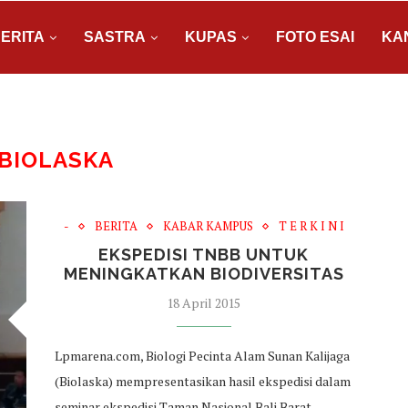
ERITA
SASTRA
KUPAS
FOTO ESAI
KA
BIOLASKA
-
BERITA
KABAR KAMPUS
T E R K I N I
EKSPEDISI TNBB UNTUK
MENINGKATKAN BIODIVERSITAS
18 April 2015
Lpmarena.com, Biologi Pecinta Alam Sunan Kalijaga
(Biolaska) mempresentasikan hasil ekspedisi dalam
seminar ekspedisi Taman Nasional Bali Barat