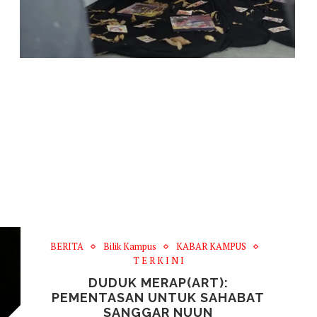
BERITA
Bilik Kampus
KABAR KAMPUS
T E R K I N I
DUDUK MERAP(ART):
PEMENTASAN UNTUK SAHABAT
SANGGAR NUUN