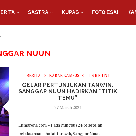
ERITA
SASTRA
KUPAS
FOTO ESAI
KA
"
NGGAR NUUN
BERITA
KABAR KAMPUS
T E R K I N I
GELAR PERTUNJUKAN TANWIN,
SANGGAR NUUN HADIRKAN “TITIK
TEMU”
27 March 2024
Lpmarena.com – Pada Minggu (24/3) setelah
pelaksanaan sholat tarawih, Sanggar Nuun