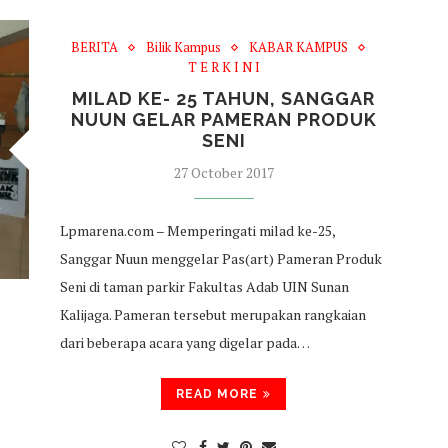
BERITA
Bilik Kampus
KABAR KAMPUS
T E R K I N I
MILAD KE- 25 TAHUN, SANGGAR
NUUN GELAR PAMERAN PRODUK
SENI
27 October 2017
Lpmarena.com – Memperingati milad ke-25,
Sanggar Nuun menggelar Pas(art) Pameran Produk
Seni di taman parkir Fakultas Adab UIN Sunan
Kalijaga. Pameran tersebut merupakan rangkaian
dari beberapa acara yang digelar pada…
READ MORE