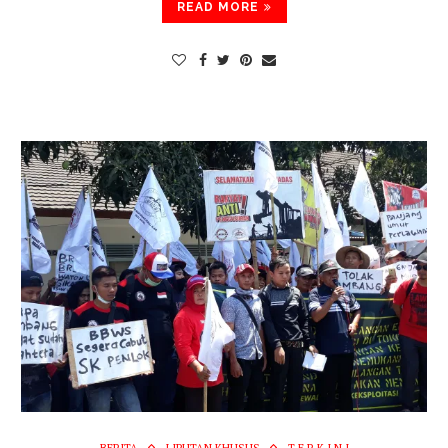
READ MORE
BERITA
LIPUTAN KHUSUS
T E R K I N I