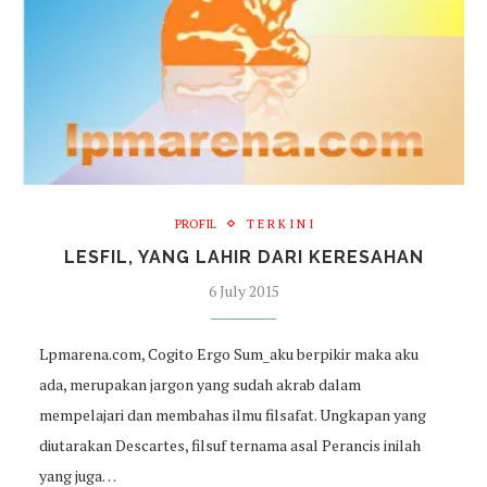
PROFIL
T E R K I N I
LESFIL, YANG LAHIR DARI KERESAHAN
6 July 2015
Lpmarena.com, Cogito Ergo Sum_aku berpikir maka aku
ada, merupakan jargon yang sudah akrab dalam
mempelajari dan membahas ilmu filsafat. Ungkapan yang
diutarakan Descartes, filsuf ternama asal Perancis inilah
yang juga…