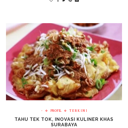
-
PROFIL
T E R K I N I
TAHU TEK TOK, INOVASI KULINER KHAS
SURABAYA