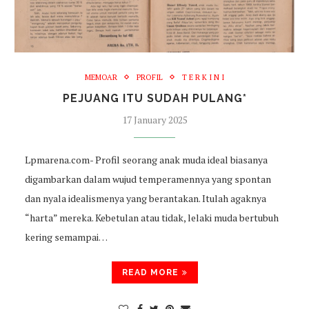
MEMOAR
PROFIL
T E R K I N I
PEJUANG ITU SUDAH PULANG*
17 January 2025
Lpmarena.com- Profil seorang anak muda ideal biasanya
digambarkan dalam wujud temperamennya yang spontan
dan nyala idealismenya yang berantakan. Itulah agaknya
“harta” mereka. Kebetulan atau tidak, lelaki muda bertubuh
kering semampai…
READ MORE