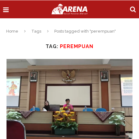
Home
Tags
Posts tagged with "perempuan"
TAG:
PEREMPUAN